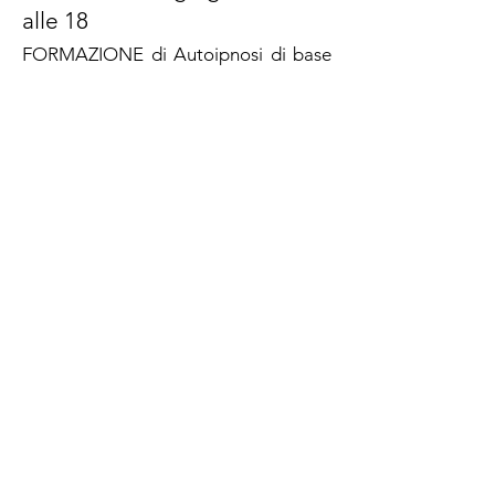
alle 18
FORMAZIONE di Autoipnosi di base
(formula adattata)
SOLD OUT
Varese Ligure