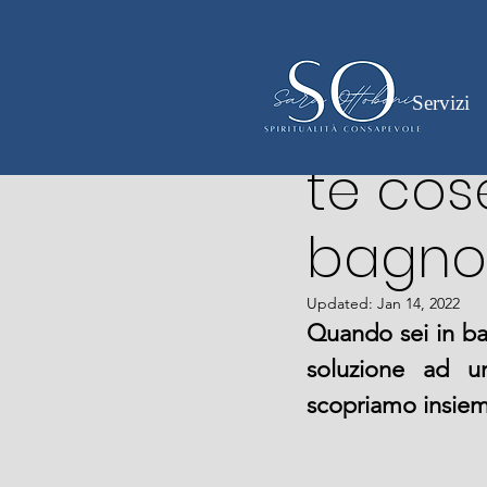
Nov 24, 2021
3 min read
Bagno
Servizi
te cos
bagno
Updated:
Jan 14, 2022
Quando sei in bag
soluzione ad un
scopriamo insiem