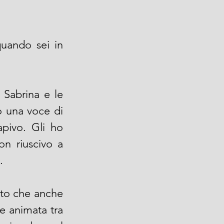
uando sei in 
Sabrina e le 
 una voce di 
ivo. Gli ho 
n riuscivo a 
. 
Appena finito di descriverle la situazione, Sabrina mi ha informato che anche 
e animata tra 