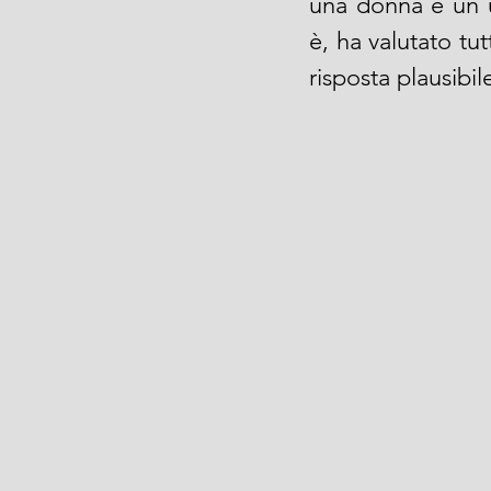
una donna e un u
è, ha valutato tut
risposta plausibi