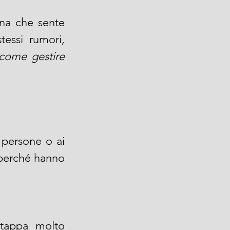
na che sente 
essi rumori, 
come gestire 
 persone o ai 
perché hanno 
tappa molto 