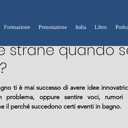
: succedono anch
Formazione
Prenotazione
Italia
Libro
Podca
e strane quando se
?
no ti è mai successo di avere idee innovatrici
 problema, oppure sentire voci, rumori s
e il perché succedono certi eventi in bagno.