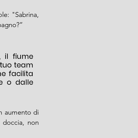
: "Sabrina, 
 bagno?”
il fiume 
tuo team 
 facilita 
 o dalle 
n aumento di 
 doccia, non 