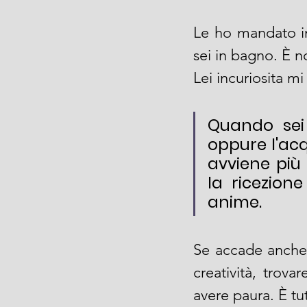
Le ho mandato i
sei in bagno. È n
Lei incuriosita mi
Quando sei 
oppure l'ac
avviene più 
la ricezion
anime.
Se accade anche a
creatività, trova
avere paura. È tu