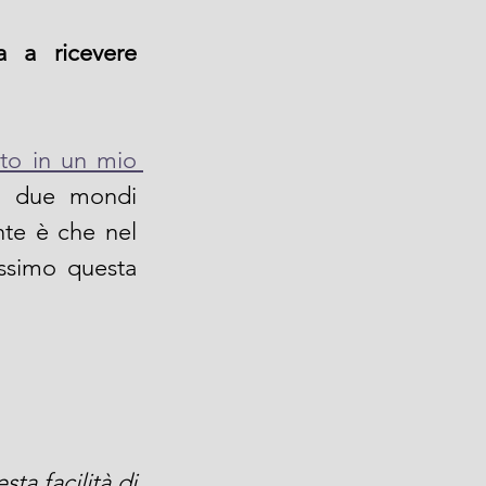
 a ricevere 
to in un mio 
i due mondi 
nte è che nel 
ssimo questa 
a facilità di 