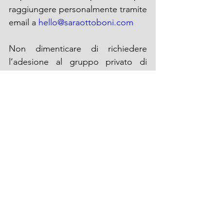
raggiungere personalmente tramite 
email a 
hello@saraottoboni.com
Non dimenticare di richiedere 
l’adesione al gruppo privato di 
Facebook «
Spiritualità & Guide 
Spirituali
», troverai altre persone 
appassionate di spiritualità o che 
hanno intrapreso il loro viaggio 
spirituale. 
Se desideri riascoltare il contenuto 
in modalità audio, ti includo qui di 
seguito la puntanta del podcast.